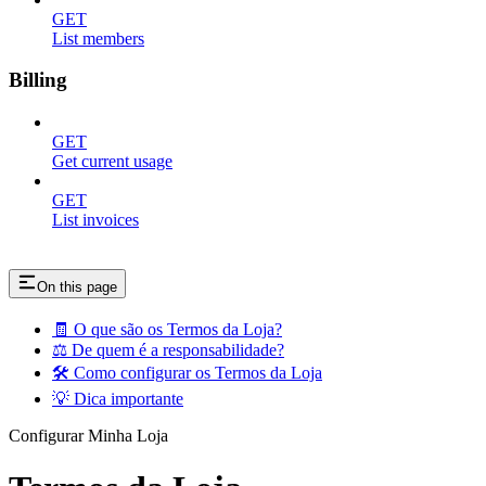
GET
List members
Billing
GET
Get current usage
GET
List invoices
On this page
🧾 O que são os Termos da Loja?
⚖️ De quem é a responsabilidade?
🛠️ Como configurar os Termos da Loja
💡 Dica importante
Configurar Minha Loja